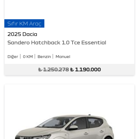
Sıfır KM Araç
2025 Dacia
Sandero Hatchback 1.0 Tce Essential
Diğer
0 KM
Benzin
Manuel
₺
1.250.278
₺
1.190.000