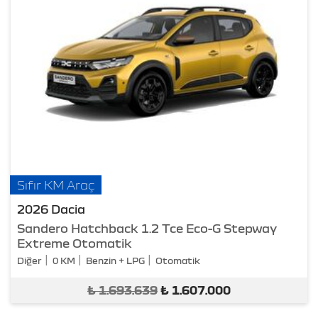
Sıfır KM Araç
2026 Dacia
Sandero Hatchback 1.2 Tce Eco-G Stepway
Extreme Otomatik
Diğer
0 KM
Benzin + LPG
Otomatik
₺
1.693.639
₺
1.607.000