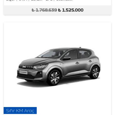
₺
1.768.639
₺
1.525.000
Sıfır KM Araç