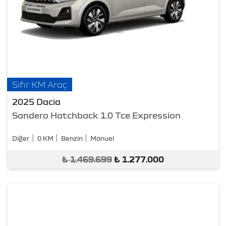
Sıfır KM Araç
2025 Dacia
Sandero Hatchback 1.0 Tce Expression
Diğer
0 KM
Benzin
Manuel
₺
1.469.699
₺
1.277.000