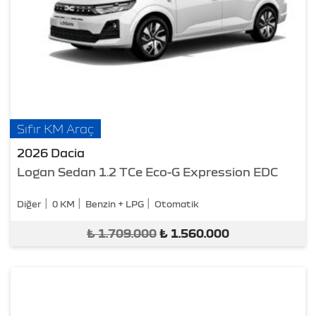
Sıfır KM Araç
2026 Dacia
Logan Sedan 1.2 TCe Eco-G Expression EDC
Diğer
0 KM
Benzin + LPG
Otomatik
₺
1.709.000
₺
1.560.000