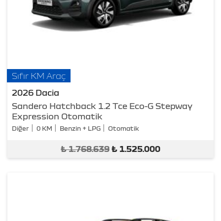
Sıfır KM Araç
2026 Dacia
Sandero Hatchback 1.2 Tce Eco-G Stepway
Expression Otomatik
Diğer
0 KM
Benzin + LPG
Otomatik
₺
1.768.639
₺
1.525.000