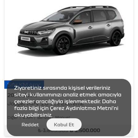
Sıfır KM Araç
Ziyaretiniz sırasında kişisel verileriniz
siteyi kullanımınızı analiz etmek amacıyla
2026 Dacia
çerezler aracılığıyla işlenmektedir. Daha
Jogger MPV 1.0 TCe Extreme
fazla bilgi için
Çerez Aydınlatma Metni
’ni
okuyabilirsiniz.
Diğer
0 KM
Benzin
Manuel
Reddet
Kabul Et
₺
1.809.583
₺
1.500.000