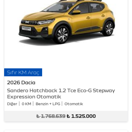
Sıfır KM Araç
2026 Dacia
Sandero Hatchback 1.2 Tce Eco-G Stepway
Expression Otomatik
Diğer
0 KM
Benzin + LPG
Otomatik
₺
1.768.639
₺
1.525.000