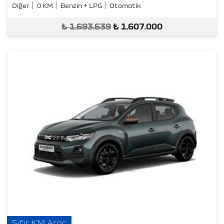
Diğer
0 KM
Benzin + LPG
Otomatik
₺
1.693.639
₺
1.607.000
Sıfır KM Araç