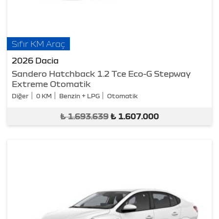
Sıfır KM Araç
2026 Dacia
Sandero Hatchback 1.2 Tce Eco-G Stepway
Extreme Otomatik
Diğer
0 KM
Benzin + LPG
Otomatik
₺
1.693.639
₺
1.607.000